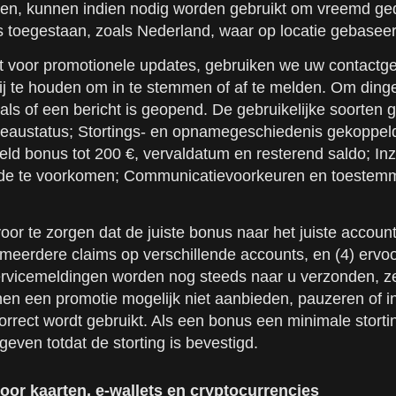
oren, kunnen indien nodig worden gebruikt om vreemd ged
is toegestaan, zoals Nederland, waar op locatie gebasee
dt voor promotionele updates, gebruiken we uw contact
ij te houden om in te stemmen of af te melden. Om ding
als of een bericht is geopend. De gebruikelijke soorten 
iveaustatus; Stortings- en opnamegeschiedenis gekoppel
d bonus tot 200 €, vervaldatum en resterend saldo; Inze
aude te voorkomen; Communicatievoorkeuren en toestemm
or te zorgen dat de juiste bonus naar het juiste account
eerdere claims op verschillende accounts, en (4) ervoor
rvicemeldingen worden nog steeds naar u verzonden, zel
en een promotie mogelijk niet aanbieden, pauzeren of i
rrect wordt gebruikt. Als een bonus een minimale stortin
even totdat de storting is bevestigd.
or kaarten, e-wallets en cryptocurrencies