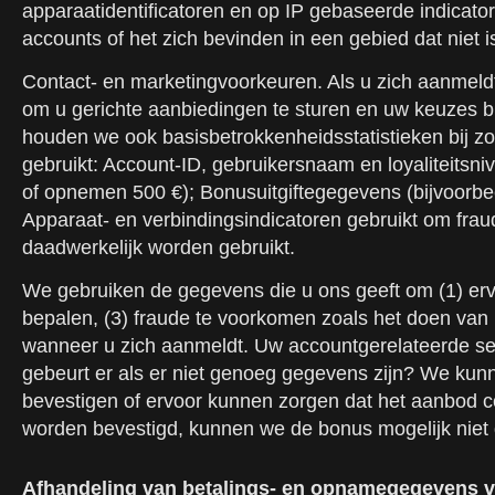
apparaatidentificatoren en op IP gebaseerde indicat
accounts of het zich bevinden in een gebied dat niet 
Contact- en marketingvoorkeuren. Als u zich aanmel
om u gerichte aanbiedingen te sturen en uw keuzes b
houden we ook basisbetrokkenheidsstatistieken bij zo
gebruikt: Account-ID, gebruikersnaam en loyaliteitsn
of opnemen 500 €); Bonusuitgiftegegevens (bijvoorbeel
Apparaat- en verbindingsindicatoren gebruikt om fr
daadwerkelijk worden gebruikt.
We gebruiken de gegevens die u ons geeft om (1) ervo
bepalen, (3) fraude te voorkomen zoals het doen van m
wanneer u zich aanmeldt. Uw accountgerelateerde se
gebeurt er als er niet genoeg gegevens zijn? We kunn
bevestigen of ervoor kunnen zorgen dat het aanbod co
worden bevestigd, kunnen we de bonus mogelijk niet g
Afhandeling van betalings- en opnamegegevens vo