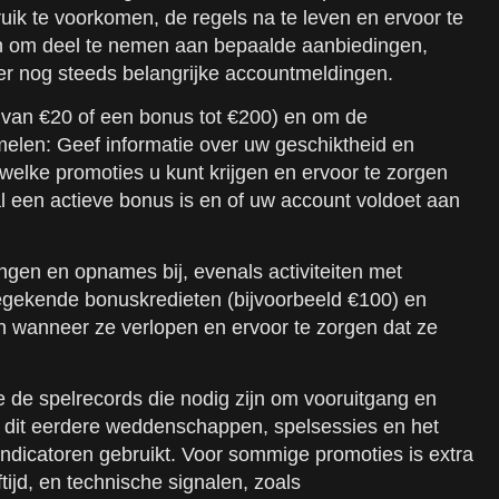
ik te voorkomen, de regels na te leven en ervoor te
ezen om deel te nemen aan bepaalde aanbiedingen,
er nog steeds belangrijke accountmeldingen.
 van €20 of een bonus tot €200) en om de
elen: Geef informatie over uw geschiktheid en
lke promoties u kunt krijgen en ervoor te zorgen
al een actieve bonus is en of uw account voldoet aan
ngen en opnames bij, evenals activiteiten met
toegekende bonuskredieten (bijvoorbeeld €100) en
en wanneer ze verlopen en ervoor te zorgen dat ze
e de spelrecords die nodig zijn om vooruitgang en
n dit eerdere weddenschappen, spelsessies en het
-indicatoren gebruikt. Voor sommige promoties is extra
tijd, en technische signalen, zoals