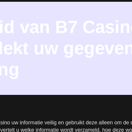
id van B7 Casin
dekt uw gegeven
ing
ino uw informatie veilig en gebruikt deze alleen om de di
d vertelt u welke informatie wordt verzameld, hoe deze 