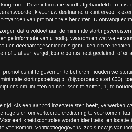
king komt. Deze informatie wordt afgehandeld om misbru
ijft verantwoordelijk voor uw deelname; u kunt ervoor ki
t ontvangen van promotionele berichten. U ontvangt echt
zorgen dat u voldoet aan de minimale stortingsvereisten
enige informatie van u nodig. Waarom en wat we verzam
eau en deelnamegeschiedenis gebruiken om te bepalen we
n of u al een vergelijkbare bonus hebt geclaimd, of er 
 promoties uit te geven en te beheren, houden we storti
minimale stortingsbedrag bij (bijvoorbeeld stort €50), 
helpt ons om limieten op bonussen te zetten, bij te houd
e tijd. Als een aanbod inzetvereisten heeft, verwerken w
 de regels en om verkeerde creditering te voorkomen, ka
oor eerlijkheidscontroles worden identiteits- en locatie
te voorkomen. Verificatiegegevens, zoals bewijs van leef