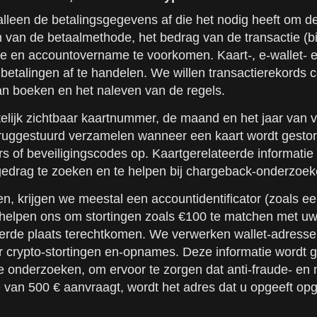
lleen de betalingsgegevens af die het nodig heeft om de 
 van de betaalmethode, het bedrag van de transactie (bi
aude en accountovername te voorkomen. Kaart-, e-wallet-
rt betalingen af te handelen. We willen transactierekord
an boeken en het naleven van de regels.
ijk zichtbaar kaartnummer, de maand en het jaar van ver
ruggestuurd verzamelen wanneer een kaart wordt gestort
s of beveiligingscodes op. Kaartgerelateerde informatie
gedrag te zoeken en te helpen bij chargeback-onderzoek
n, krijgen we meestal een accountidentificator (zoals ee
ls helpen ons om stortingen zoals €100 te matchen met 
keerde plaats terechtkomen. We verwerken wallet-adresse
r crypto-stortingen en-opnames. Deze informatie wordt g
te onderzoeken, om ervoor te zorgen dat anti-fraude- en
 van 500 € aanvraagt, wordt het adres dat u opgeeft op