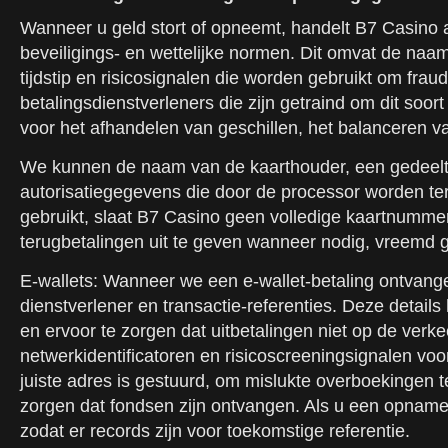
Wanneer u geld stort of opneemt, handelt B7 Casino a
beveiligings- en wettelijke normen. Dit omvat de naam
tijdstip en risicosignalen die worden gebruikt om fr
betalingsdienstverleners die zijn getraind om dit soo
voor het afhandelen van geschillen, het balanceren v
We kunnen de naam van de kaarthouder, een gedeeltel
autorisatiegegevens die door de processor worden te
gebruikt, slaat B7 Casino geen volledige kaartnummer
terugbetalingen uit te geven wanneer nodig, vreemd 
E-wallets: Wanneer we een e-wallet-betaling ontvange
dienstverlener en transactie-referenties. Deze detai
en ervoor te zorgen dat uitbetalingen niet op de ver
netwerkidentificatoren en risicoscreeningsignalen voo
juiste adres is gestuurd, om mislukte overboekingen 
zorgen dat fondsen zijn ontvangen. Als u een opname
zodat er records zijn voor toekomstige referentie.