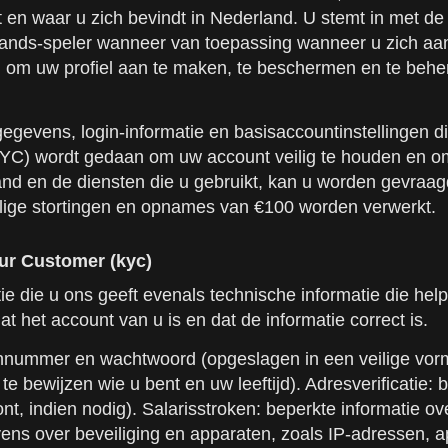
 en waar u zich bevindt in Nederland. U stemt in met de 
lands-speler wanneer van toepassing wanneer u zich aan
en om uw profiel aan te maken, te beschermen en te beh
evens, login-informatie en basisaccountinstellingen di
 (KYC) wordt gedaan om uw account veilig te houden en o
and en de diensten die u gebruikt, kan u worden gevraag
ilige stortingen en opnames van €100 worden verwerkt.
our Customer (kyc)
atie die u ons geeft evenals technische informatie die h
at het account van u is en dat de informatie correct is.
ummer en wachtwoord (opgeslagen in een veilige vorm) zi
e bewijzen wie u bent en uw leeftijd). Adresverificatie:
oont, indien nodig). Salarisstroken: beperkte informatie
ns over beveiliging en apparaten, zoals IP-adressen, a